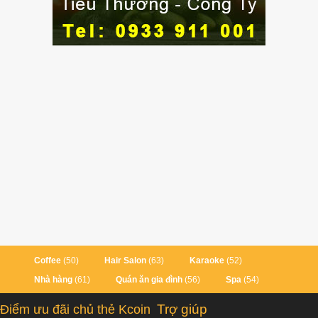
Coffee
(50)
Hair Salon
(63)
Karaoke
(52)
Nhà hàng
(61)
Quán ăn gia đình
(56)
Spa
(54)
Trợ giúp
Điểm ưu đãi chủ thẻ Kcoin