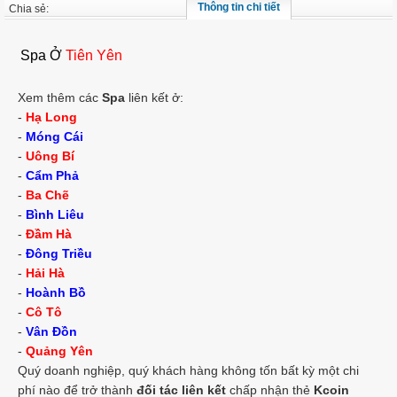
Thông tin chi tiết
Chia sẻ:
Spa Ở
Tiên Yên
Xem thêm các
Spa
liên kết ở:
-
Hạ Long
-
Móng Cái
-
Uông Bí
-
Cẩm Phả
-
Ba Chẽ
-
Bình Liêu
-
Đầm Hà
-
Đông Triều
-
Hải Hà
-
Hoành Bồ
-
Cô Tô
-
Vân Đồn
-
Quảng Yên
Quý doanh nghiệp, quý khách hàng không tốn bất kỳ một chi
phí nào để trở thành
đối tác liên kết
chấp nhận thẻ
Kcoin