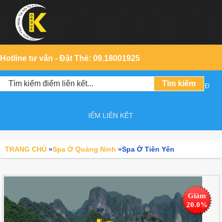
Hotline tư vấn - Đặt Thẻ: 09.18001925
Đ
IỂM LIÊN KẾT
TRANG CHỦ
»
Spa Ở Quảng Ninh
»
Spa Ở Tiên Yên
Giảm
20.0%