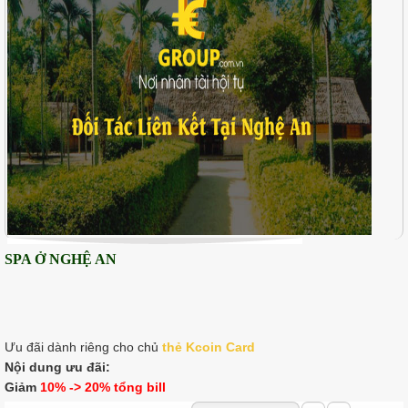
SPA Ở NGHỆ AN
Ưu đãi dành riêng cho chủ
thẻ K
coin Card
Nội dung ưu đãi:
Giảm
10% -> 20% tổng bill