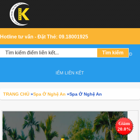
Hotline tư vấn - Đặt Thẻ: 09.18001925
Đ
IỂM LIÊN KẾT
TRANG CHỦ
»
Spa Ở Nghệ An
»
Spa Ở Nghệ An
Giảm
20.0%