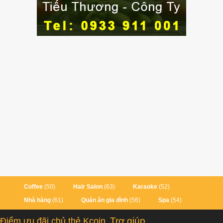
Coffee
(50)
Hair Salon
(63)
Karaoke
(52)
Nhà hàng
(61)
Quán ăn gia đình
(56)
Spa
(54)
Trợ giúp
Điểm ưu đãi chủ thẻ Kcoin