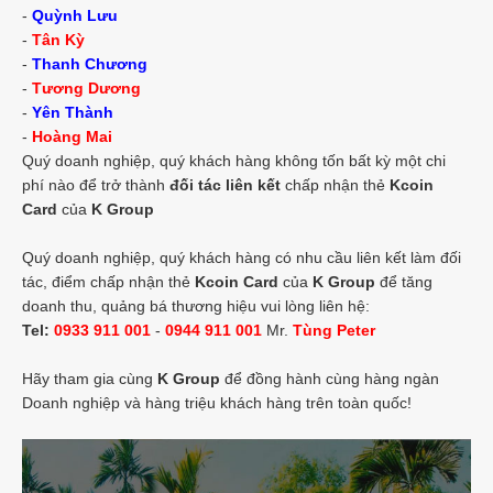
-
Quỳnh Lưu
-
Tân Kỳ
-
Thanh Chương
-
Tương Dương
-
Yên Thành
-
Hoàng Mai
Quý doanh nghiệp, quý khách hàng không tốn bất kỳ một chi
phí nào để trở thành
đối tác liên kết
chấp nhận thẻ
Kcoin
Card
của
K Group
Quý doanh nghiệp, quý khách hàng có nhu cầu liên kết làm đối
tác, điểm chấp nhận thẻ
Kcoin Card
của
K Group
để tăng
doanh thu, quảng bá thương hiệu vui lòng liên hệ:
Tel:
0933 911 001
-
0944 911 001
Mr.
Tùng Peter
Hãy tham gia cùng
K Group
để đồng hành cùng hàng ngàn
Doanh nghiệp và hàng triệu khách hàng trên toàn quốc!