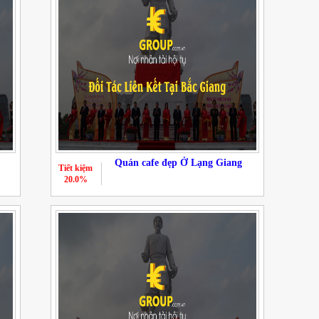
Quán cafe đẹp Ở Lạng Giang
Tiết kiệm
20.0%