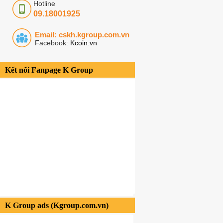
Hotline
09.18001925
Email: cskh.kgroup.com.vn
Facebook:
Kcoin.vn
Kết nối Fanpage K Group
K Group ads (Kgroup.com.vn)