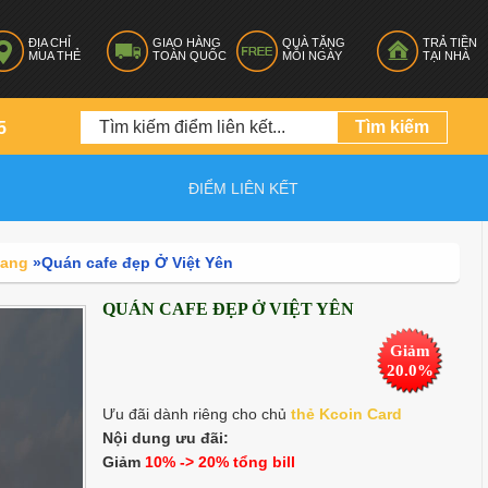
ĐỊA CHỈ
GIAO HÀNG
QUÀ TẶNG
TRẢ TIỀN
MUA THẺ
TOÀN QUỐC
MỖI NGÀY
TẠI NHÀ
5
ĐIỂM LIÊN KẾT
iang
»
Quán cafe đẹp Ở Việt Yên
QUÁN CAFE ĐẸP Ở VIỆT YÊN
Giảm
20.0%
Ưu đãi dành riêng cho chủ
thẻ K
coin Card
Nội dung ưu đãi:
Giảm
10% -> 20% tổng bill