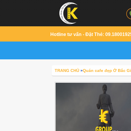
Hotline tư vấn - Đặt Thẻ: 09.1800192
TRANG CHỦ
»
Quán cafe đẹp Ở Bắc G