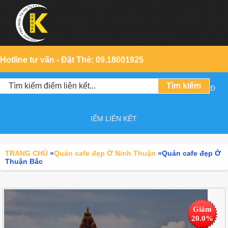
Hotline tư vấn - Đặt Thẻ: 09.18001925
Đ
IỂM LIÊN KẾT
TRANG CHỦ
»
Quán cafe đẹp Ở Ninh Thuận
»
Quán cafe đẹp Ở
Thuận Bắc
Giảm
20.0%