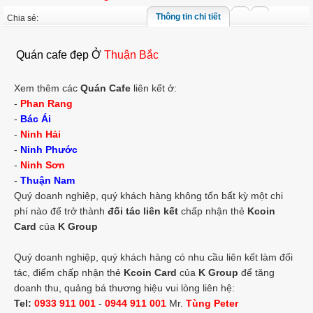
Thông tin chi tiết
Chia sẻ:
Quán cafe đẹp Ở
Thuận Bắc
Xem thêm các
Quán Cafe
liên kết ở:
-
Phan Rang
-
Bác Ái
-
Ninh Hải
-
Ninh Phước
-
Ninh Sơn
-
Thuận Nam
Quý doanh nghiệp, quý khách hàng không tốn bất kỳ một chi
phí nào để trở thành
đối tác liên kết
chấp nhận thẻ
Kcoin
Card
của
K Group
Quý doanh nghiệp, quý khách hàng có nhu cầu liên kết làm đối
tác, điểm chấp nhận thẻ
Kcoin Card
của
K Group
để tăng
doanh thu, quảng bá thương hiệu vui lòng liên hệ:
Tel:
0933 911 001
-
0944 911 001
Mr.
Tùng Peter