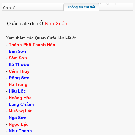
Thông tin chi tiết
Chia sẻ:
Quán cafe đẹp Ở
Như Xuân
Xem thêm các
Quán Cafe
liên kết ở:
-
Thành Phố Thanh Hóa
-
Bỉm Sơn
-
Sầm Sơn
-
Bá Thước
-
Cẩm Thủy
-
Đông Sơn
-
Hà Trung
-
Hậu Lộc
-
Hoằng Hóa
-
Lang Chánh
-
Mường Lát
-
Nga Sơn
-
Ngọc Lặc
-
Như Thanh