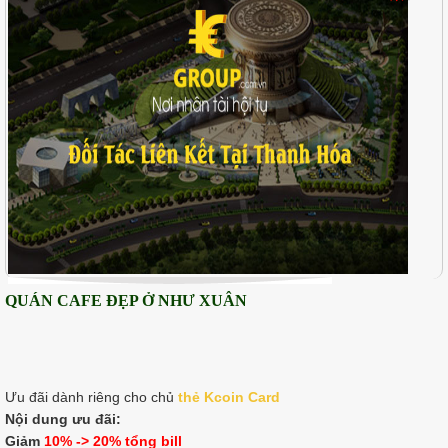
QUÁN CAFE ĐẸP Ở NHƯ XUÂN
Ưu đãi dành riêng cho chủ
thẻ K
coin Card
Nội dung ưu đãi:
Giảm
10% -> 20% tổng bill