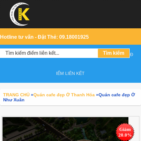
Hotline tư vấn - Đặt Thẻ: 09.18001925
Đ
IỂM LIÊN KẾT
TRANG CHỦ
»
Quán cafe đẹp Ở Thanh Hóa
»
Quán cafe đẹp Ở
Như Xuân
Giảm
20.0%