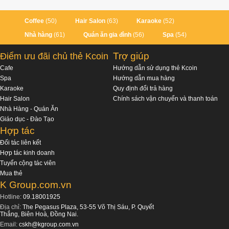
Coffee
(50)
Hair Salon
(63)
Karaoke
(52)
Nhà hàng
(61)
Quán ăn gia đình
(56)
Spa
(54)
Trợ giúp
Điểm ưu đãi chủ thẻ Kcoin
Cafe
Hướng dẫn sử dụng thẻ Kcoin
Spa
Hướng dẫn mua hàng
Karaoke
Quy định đổi trả hàng
Hair Salon
Chính sách vận chuyển và thanh toán
Nhà Hàng - Quán Ăn
Giáo dục - Đào Tạo
Hợp tác
Đối tác liên kết
Hợp tác kinh doanh
Tuyển cộng tác viên
Mua thẻ
K Group.com.vn
Hotline:
09.18001925
Địa chỉ:
The Pegasus Plaza, 53-55 Võ Thị Sáu, P. Quyết
Thắng, Biên Hoà, Đồng Nai.
Email:
cskh@kgroup.com.vn