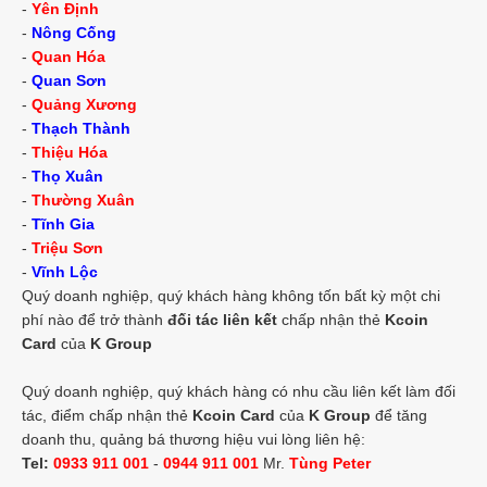
-
Yên Định
-
Nông Cống
-
Quan Hóa
-
Quan Sơn
-
Quảng Xương
-
Thạch Thành
-
Thiệu Hóa
-
Thọ Xuân
-
Thường Xuân
-
Tĩnh Gia
-
Triệu Sơn
-
Vĩnh Lộc
Quý doanh nghiệp, quý khách hàng không tốn bất kỳ một chi
phí nào để trở thành
đối tác liên kết
chấp nhận thẻ
Kcoin
Card
của
K Group
Quý doanh nghiệp, quý khách hàng có nhu cầu liên kết làm đối
tác, điểm chấp nhận thẻ
Kcoin Card
của
K Group
để tăng
doanh thu, quảng bá thương hiệu vui lòng liên hệ:
Tel:
0933 911 001
-
0944 911 001
Mr.
Tùng Peter