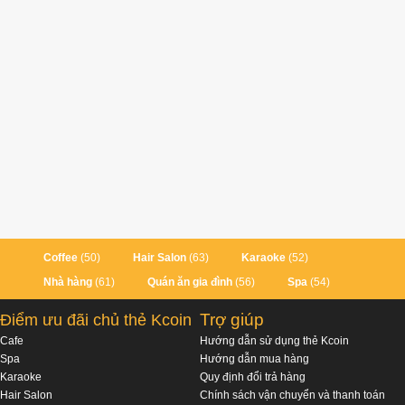
Coffee
(50)
Hair Salon
(63)
Karaoke
(52)
Nhà hàng
(61)
Quán ăn gia đình
(56)
Spa
(54)
Trợ giúp
Điểm ưu đãi chủ thẻ Kcoin
Cafe
Hướng dẫn sử dụng thẻ Kcoin
Spa
Hướng dẫn mua hàng
Karaoke
Quy định đổi trả hàng
Hair Salon
Chính sách vận chuyển và thanh toán