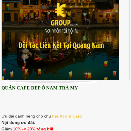
QUÁN CAFE ĐẸP Ở NAM TRÀ MY
Ưu đãi dành riêng cho chủ
thẻ K
coin Card
Nội dung ưu đãi:
Giảm
10% -> 20% tổng bill