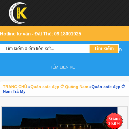
Hotline tư vấn - Đặt Thẻ: 09.18001925
Đ
IỂM LIÊN KẾT
TRANG CHỦ
»
Quán cafe đẹp Ở Quảng Nam
»
Quán cafe đẹp Ở
Nam Trà My
Giảm
20.0%