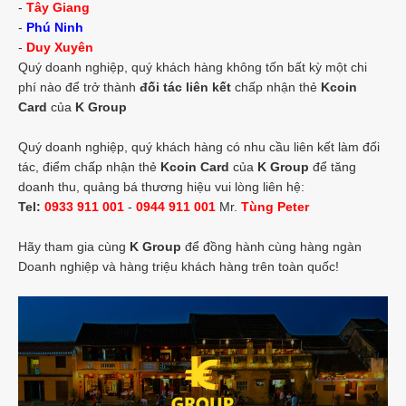
-
Tây Giang
-
Phú Ninh
-
Duy Xuyên
Quý doanh nghiệp, quý khách hàng không tốn bất kỳ một chi
phí nào để trở thành
đối tác liên kết
chấp nhận thẻ
Kcoin
Card
của
K Group
Quý doanh nghiệp, quý khách hàng có nhu cầu liên kết làm đối
tác, điểm chấp nhận thẻ
Kcoin Card
của
K Group
để tăng
doanh thu, quảng bá thương hiệu vui lòng liên hệ:
Tel:
0933 911 001
-
0944 911 001
Mr.
Tùng Peter
Hãy tham gia cùng
K Group
để đồng hành cùng hàng ngàn
Doanh nghiệp và hàng triệu khách hàng trên toàn quốc!