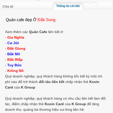
Thông tin chi tiết
Chia sẻ:
Quán cafe đẹp Ở
Đắk Song
Xem thêm các
Quán Cafe
liên kết ở:
-
Gia Nghĩa
-
Cư Jút
-
Đắk Glong
-
Đắk Mil
-
Đắk Rlấp
-
Tuy Đức
-
Krông Nô
Quý doanh nghiệp, quý khách hàng không tốn bất kỳ một chi
phí nào để trở thành
đối tác liên kết
chấp nhận thẻ
Kcoin
Card
của
K Group
Quý doanh nghiệp, quý khách hàng có nhu cầu liên kết làm đối
tác, điểm chấp nhận thẻ
Kcoin Card
của
K Group
để tăng
doanh thu, quảng bá thương hiệu vui lòng liên hệ: