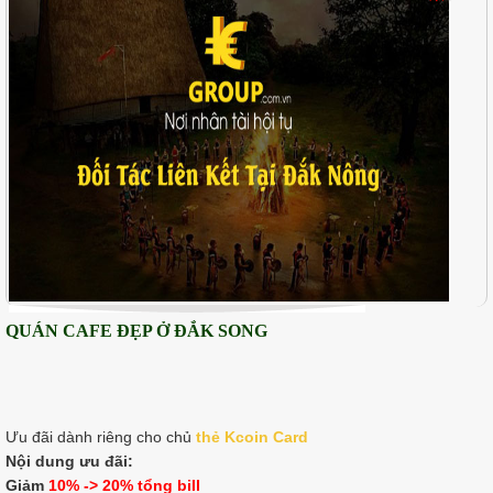
QUÁN CAFE ĐẸP Ở ĐẮK SONG
Ưu đãi dành riêng cho chủ
thẻ K
coin Card
Nội dung ưu đãi:
Giảm
10% -> 20% tổng bill