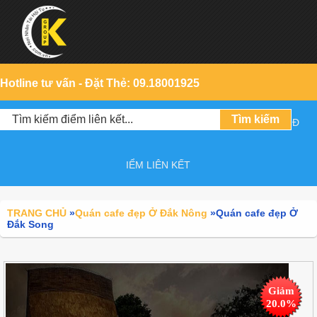
Hotline tư vấn - Đặt Thẻ: 09.18001925
Đ
IỂM LIÊN KẾT
TRANG CHỦ
»
Quán cafe đẹp Ở Đắk Nông
»
Quán cafe đẹp Ở
Đắk Song
Giảm
20.0%