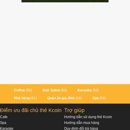
Coffee
(50)
Hair Salon
(63)
Karaoke
(52)
Nhà hàng
(61)
Quán ăn gia đình
(56)
Spa
(54)
Trợ giúp
Điểm ưu đãi chủ thẻ Kcoin
Cafe
Hướng dẫn sử dụng thẻ Kcoin
Spa
Hướng dẫn mua hàng
Karaoke
Quy định đổi trả hàng