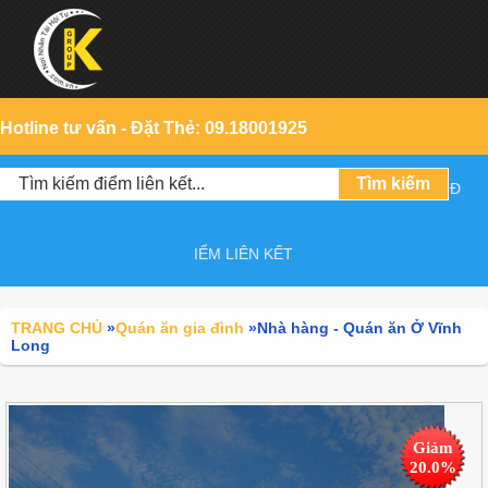
Hotline tư vấn - Đặt Thẻ: 09.18001925
Đ
IỂM LIÊN KẾT
TRANG CHỦ
»
Quán ăn gia đình
»
Nhà hàng - Quán ăn Ở Vĩnh
Long
Giảm
20.0%