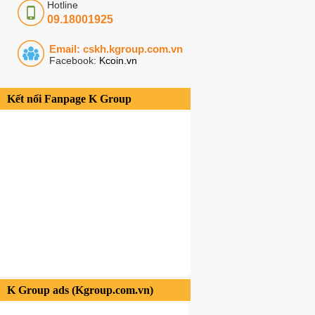
Hotline
09.18001925
Email: cskh.kgroup.com.vn
Facebook:
Kcoin.vn
Kết nối Fanpage K Group
K Group ads (Kgroup.com.vn)