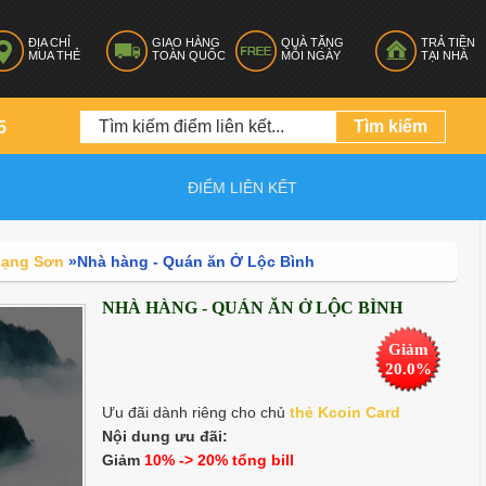
ĐỊA CHỈ
GIAO HÀNG
QUÀ TẶNG
TRẢ TIỀN
MUA THẺ
TOÀN QUỐC
MỖI NGÀY
TẠI NHÀ
5
ĐIỂM LIÊN KẾT
 Lạng Sơn
»
Nhà hàng - Quán ăn Ở Lộc Bình
NHÀ HÀNG - QUÁN ĂN Ở LỘC BÌNH
Giảm
20.0%
Ưu đãi dành riêng cho chủ
thẻ K
coin Card
Nội dung ưu đãi:
Giảm
10% -> 20% tổng bill