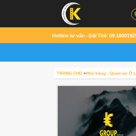
Hotline tư vấn - Đặt Thẻ: 09.1800192
TRANG CHỦ
»
Nhà hàng - Quán ăn Ở