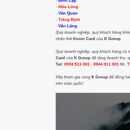
-
Đình Lập
-
Hữu Lũng
-
Văn Quan
-
Tràng Định
-
Văn Lãng
Quý doanh nghiệp, quý khách hàng không
nhận thẻ
Kcoin Card
của
K Group
Quý doanh nghiệp, quý khách hàng có nh
Card
của
K Group
để tăng doanh thu, q
Tel:
0933 911 001
-
0944 911 001
Mr.
T
Hãy tham gia cùng
K Group
để đồng hà
trên toàn quốc!