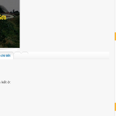
chi tiết
 kết ở: