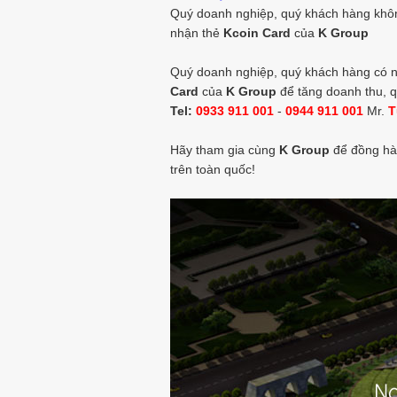
Quý doanh nghiệp, quý khách hàng không
nhận thẻ
Kcoin Card
của
K Group
Quý doanh nghiệp, quý khách hàng có nh
Card
của
K Group
để tăng doanh thu, q
Tel:
0933 911 001
-
0944 911 001
Mr.
T
Hãy tham gia cùng
K Group
để đồng hà
trên toàn quốc!