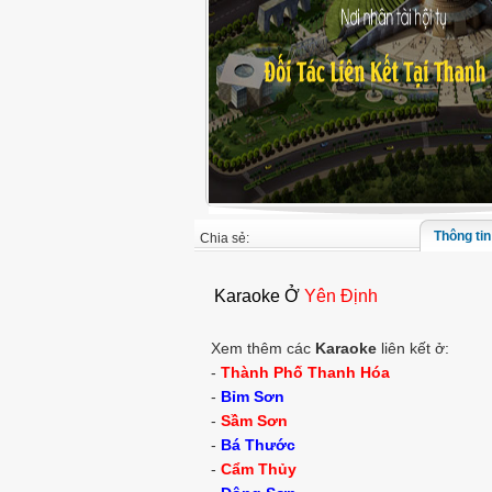
Thông tin 
Chia sẻ:
Karaoke Ở
Yên Định
Xem thêm các
Karaoke
liên kết ở:
-
Thành Phố Thanh Hóa
-
Bỉm Sơn
-
Sầm Sơn
-
Bá Thước
-
Cẩm Thủy