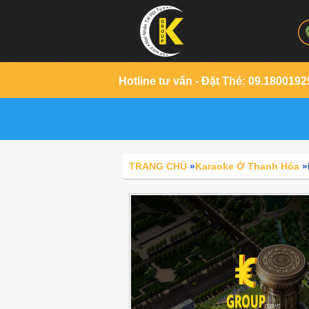
Hotline tư vấn - Đặt Thẻ: 09.1800192
TRANG CHỦ
»
Karaoke Ở Thanh Hóa
»