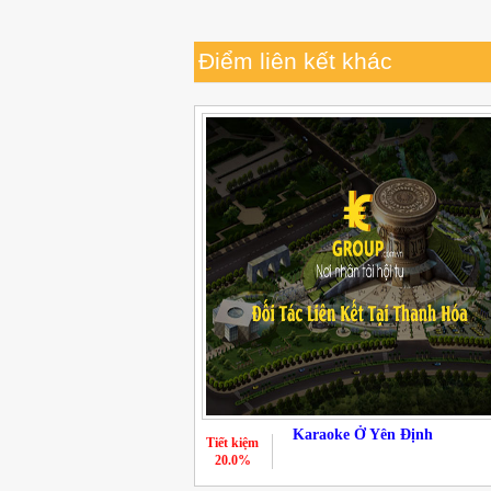
Điểm liên kết khác
Karaoke Ở Yên Định
Tiết kiệm
20.0%