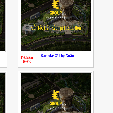
Karaoke Ở Thọ Xuân
Tiết kiệm
20.0%