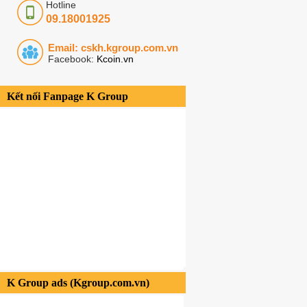
Hotline
09.18001925
Email: cskh.kgroup.com.vn
Facebook:
Kcoin.vn
Kết nối Fanpage K Group
K Group ads (Kgroup.com.vn)