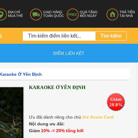
ĐỊA CHỈ
GIAO HÀNG
QUÀ TẶNG
TRẢ TIỀN
MUA THẺ
TOÀN QUỐC
MỖI NGÀY
TẠI NHÀ
5
ĐIỂM LIÊN KẾT
Karaoke Ở Yên Định
KARAOKE Ở YÊN ĐỊNH
Giảm
20.0%
Ưu đãi dành riêng cho chủ
thẻ K
coin Card
Nội dung ưu đãi:
Giảm
10% -> 20% tổng bill