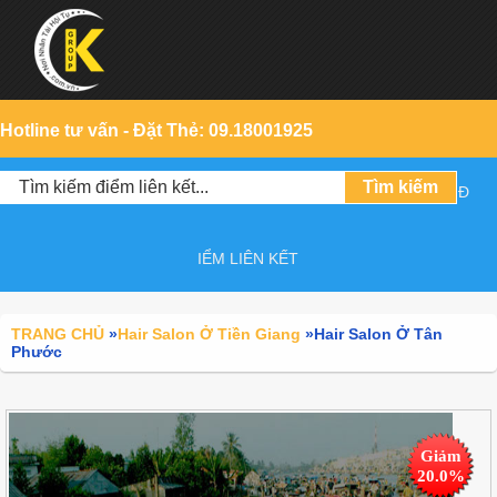
Hotline tư vấn - Đặt Thẻ: 09.18001925
Đ
IỂM LIÊN KẾT
TRANG CHỦ
»
Hair Salon Ở Tiền Giang
»
Hair Salon Ở Tân
Phước
Giảm
20.0%