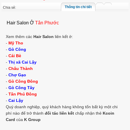
Thông tin chi tiết
Chia sẻ:
Hair Salon Ở
Tân Phước
Xem thêm các
Hair Salon
liên kết ở:
-
Mỹ Tho
-
Gò Công
-
Cái Bè
-
Thị xã
Cai Lậy
-
Châu Thành
-
Chợ Gạo
-
Gò Công Đông
-
Gò Công Tây
-
Tân Phú Đông
-
Cai Lậy
Quý doanh nghiệp, quý khách hàng không tốn bất kỳ một chi
phí nào để trở thành
đối tác liên kết
chấp nhận thẻ
Kcoin
Card
của
K Group