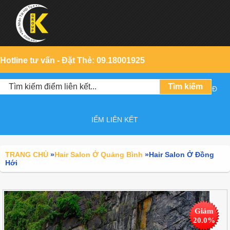
Hotline tư vấn - Đặt Thẻ: 09.18001925
Đ
IỂM LIÊN KẾT
TRANG CHỦ
»
Hair Salon Ở Quảng Bình
»
Hair Salon Ở Đồng
Hới
Giảm
20.0%