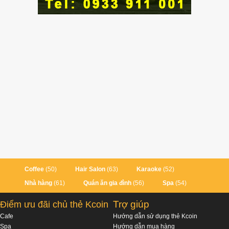
Coffee
(50)
Hair Salon
(63)
Karaoke
(52)
Nhà hàng
(61)
Quán ăn gia đình
(56)
Spa
(54)
Trợ giúp
Điểm ưu đãi chủ thẻ Kcoin
Cafe
Hướng dẫn sử dụng thẻ Kcoin
Spa
Hướng dẫn mua hàng