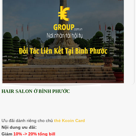
HAIR SALON Ở BÌNH PHƯỚC
Ưu đãi dành riêng cho chủ
thẻ K
coin Card
Nội dung ưu đãi:
Giảm
10% -> 20% tổng bill