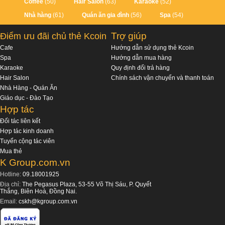
Coffee
(50)
Hair Salon
(63)
Karaoke
(52)
Nhà hàng
(61)
Quán ăn gia đình
(56)
Spa
(54)
Trợ giúp
Điểm ưu đãi chủ thẻ Kcoin
Cafe
Hướng dẫn sử dụng thẻ Kcoin
Spa
Hướng dẫn mua hàng
Karaoke
Quy định đổi trả hàng
Hair Salon
Chính sách vận chuyển và thanh toán
Nhà Hàng - Quán Ăn
Giáo dục - Đào Tạo
Hợp tác
Đối tác liên kết
Hợp tác kinh doanh
Tuyển cộng tác viên
Mua thẻ
K Group.com.vn
Hotline:
09.18001925
Địa chỉ:
The Pegasus Plaza, 53-55 Võ Thị Sáu, P. Quyết
Thắng, Biên Hoà, Đồng Nai.
Email:
cskh@kgroup.com.vn