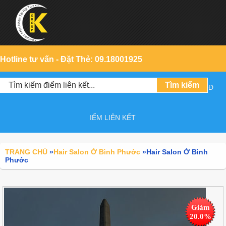
Hotline tư vấn - Đặt Thẻ: 09.18001925
Đ
IỂM LIÊN KẾT
TRANG CHỦ
»
Hair Salon Ở Bình Phước
»
Hair Salon Ở Bình
Phước
Giảm
20.0%